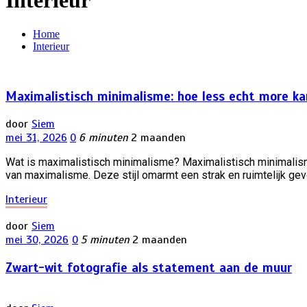
Interieur
Home
Interieur
Maximalistisch minimalisme: hoe less echt more kan 
door
Siem
mei 31, 2026
0
6 minuten
2 maanden
Wat is maximalistisch minimalisme? Maximalistisch minimalism
van maximalisme. Deze stijl omarmt een strak en ruimtelijk gev
Interieur
door
Siem
mei 30, 2026
0
5 minuten
2 maanden
Zwart-wit fotografie als statement aan de muur