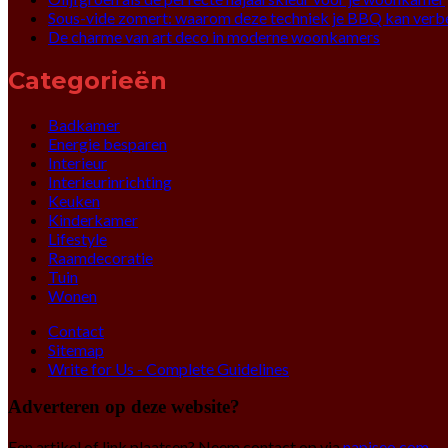
Sous-vide zomert: waarom deze techniek je BBQ kan verb
De charme van art deco in moderne woonkamers
Categorieën
Badkamer
Energie besparen
Interieur
Interieurinrichting
Keuken
Kinderkamer
Lifestyle
Raamdecoratie
Tuin
Wonen
Contact
Sitemap
Write for Us - Complete Guidelines
Adverteren op deze website?
Een artikel of link plaatsen? Neem contact op via
napiseo.com
.