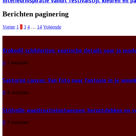
Interieurinspiratie vanuit festivalstijl: kleuren en p
Berichten paginering
Vorige
1
2
3
4
…
14
Volgende
Krokodil schilderijen: exotische details voor je mo
0
5 minuten
Santorini canvas: Van foto naar fantasie in je woo
0
6 minuten
Stijlvolle wandtextielontwerpen: herontdekken en v
0
5 minuten