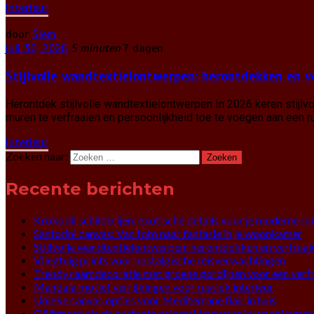
Interieur
door
Siem
juli 30, 2026
5 minuten
7 dagen
Stijlvolle wandtextielontwerpen: herontdekken en v
Herontdek stijlvolle wandtextielontwerpen In 2026 keren stijl
muren te verfraaien en persoonlijkheid toe te voegen aan een ru
Interieur
Zoeken naar:
Recente berichten
Krokodil schilderijen: exotische details voor je moderne ru
Santorini canvas: Van foto naar fantasie in je woonkamer
Stijlvolle wandtextielontwerpen: herontdekken en verfraai
Vliegtuig prints voor nostalgische reisverwachtingen
Trendy raamdecoratie met groene gordijnen voor een verfri
Mandala motief verrijkingen voor rustiek interieur
Unieke canvas opties voor Mediterrane flair in huis
Olijfgroen als de perfecte najaarskleur voor je woonkamer