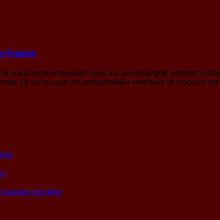
erfraaien
volle wandtextielontwerpen terug als een belangrijk element in 
imte. Of het nu gaat om ambachtelijke weefsels of moderne prints
imte
en
ssende uitstraling