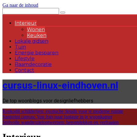
Ga naar de inhoud
Interieur
Wonen
Keuken
Lokale gidsen
Tuin
Energie besparen
Lifestyle
Raamdecoratie
Contact
cursus-linux-eindhoven.nl
De top woonblogs voor designliefhebbers
Krokodil schilderijen: exotische details voor je moderne ruimte
Santorini canvas: Van foto naar fantasie in je woonkamer
Stijlvolle wandtextielontwerpen: herontdekken en verfraaien