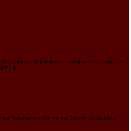
n. Deze intrigerende kunstwerken brengen niet alleen kleur en
rgen […]
 een fantasierijke ruimte met een Santorini canvas binnen