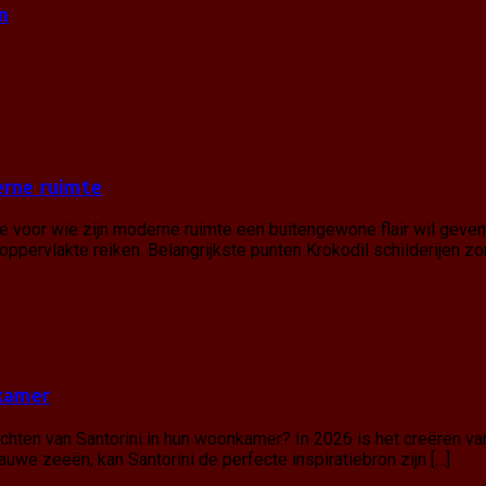
n
derne ruimte
tie voor wie zijn moderne ruimte een buitengewone flair wil geve
oppervlakte reiken. Belangrijkste punten Krokodil schilderijen zo
nkamer
hten van Santorini in hun woonkamer? In 2026 is het creëren van
uwe zeeën, kan Santorini de perfecte inspiratiebron zijn […]