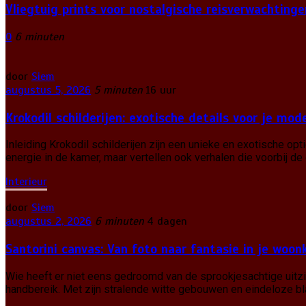
Vliegtuig prints voor nostalgische reisverwachtinge
0
6 minuten
door
Siem
augustus 5, 2026
5 minuten
16 uur
Krokodil schilderijen: exotische details voor je mo
Inleiding Krokodil schilderijen zijn een unieke en exotische op
energie in de kamer, maar vertellen ook verhalen die voorbij de 
Interieur
door
Siem
augustus 2, 2026
6 minuten
4 dagen
Santorini canvas: Van foto naar fantasie in je woo
Wie heeft er niet eens gedroomd van de sprookjesachtige uitzic
handbereik. Met zijn stralende witte gebouwen en eindeloze bla