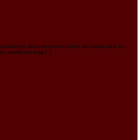
interieurdesign. Deze ontwerpen bieden een unieke kans om
, wandtextiel krijgt […]