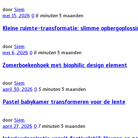
door
Siem
mei 15, 2026
0
6 minuten
3 maanden
Kleine ruimte-transformatie: slimme opbergoploss
door
Siem
mei 6, 2026
0
6 minuten
3 maanden
Zomerboekenhoek met biophilic design element
door
Siem
april 30, 2026
0
5 minuten
3 maanden
Pastel babykamer transformeren voor de lente
door
Siem
april 27, 2026
0
7 minuten
3 maanden