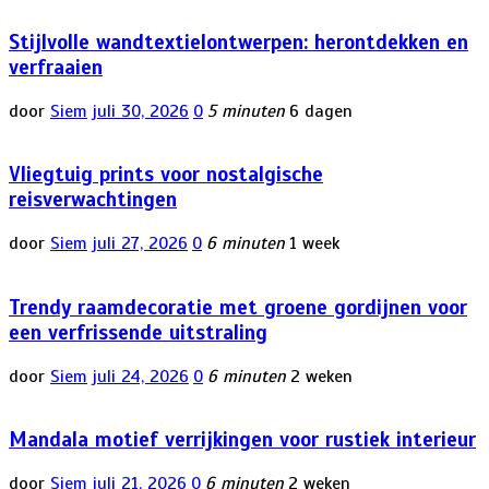
Stijlvolle wandtextielontwerpen: herontdekken en
verfraaien
door
Siem
juli 30, 2026
0
5 minuten
6 dagen
Vliegtuig prints voor nostalgische
reisverwachtingen
door
Siem
juli 27, 2026
0
6 minuten
1 week
Trendy raamdecoratie met groene gordijnen voor
een verfrissende uitstraling
door
Siem
juli 24, 2026
0
6 minuten
2 weken
Mandala motief verrijkingen voor rustiek interieur
door
Siem
juli 21, 2026
0
6 minuten
2 weken