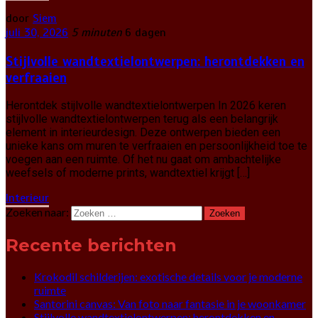
door
Siem
juli 30, 2026
5 minuten
6 dagen
Stijlvolle wandtextielontwerpen: herontdekken en
verfraaien
Herontdek stijlvolle wandtextielontwerpen In 2026 keren
stijlvolle wandtextielontwerpen terug als een belangrijk
element in interieurdesign. Deze ontwerpen bieden een
unieke kans om muren te verfraaien en persoonlijkheid toe te
voegen aan een ruimte. Of het nu gaat om ambachtelijke
weefsels of moderne prints, wandtextiel krijgt […]
Interieur
Zoeken naar:
Recente berichten
Krokodil schilderijen: exotische details voor je moderne
ruimte
Santorini canvas: Van foto naar fantasie in je woonkamer
Stijlvolle wandtextielontwerpen: herontdekken en