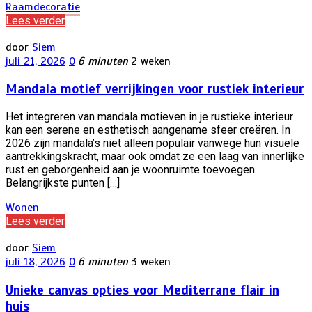
Raamdecoratie
Lees verder
door
Siem
juli 21, 2026
0
6 minuten
2 weken
Mandala motief verrijkingen voor rustiek interieur
Het integreren van mandala motieven in je rustieke interieur
kan een serene en esthetisch aangename sfeer creëren. In
2026 zijn mandala’s niet alleen populair vanwege hun visuele
aantrekkingskracht, maar ook omdat ze een laag van innerlijke
rust en geborgenheid aan je woonruimte toevoegen.
Belangrijkste punten […]
Wonen
Lees verder
door
Siem
juli 18, 2026
0
6 minuten
3 weken
Unieke canvas opties voor Mediterrane flair in
huis