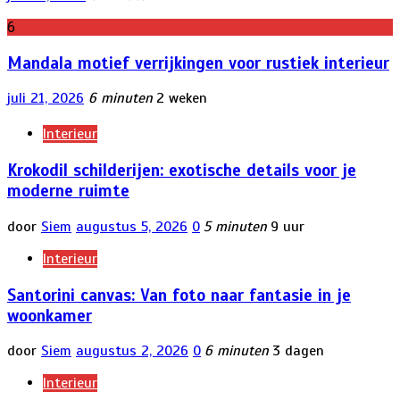
6
Mandala motief verrijkingen voor rustiek interieur
juli 21, 2026
6 minuten
2 weken
Interieur
Krokodil schilderijen: exotische details voor je
moderne ruimte
door
Siem
augustus 5, 2026
0
5 minuten
9 uur
Interieur
Santorini canvas: Van foto naar fantasie in je
woonkamer
door
Siem
augustus 2, 2026
0
6 minuten
3 dagen
Interieur