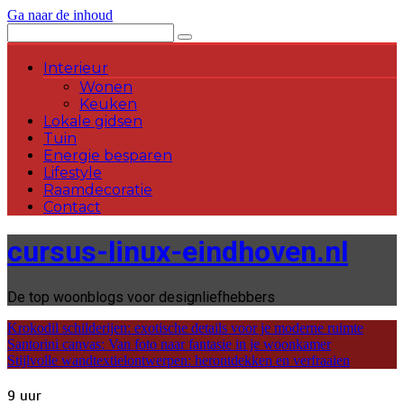
Ga naar de inhoud
Interieur
Wonen
Keuken
Lokale gidsen
Tuin
Energie besparen
Lifestyle
Raamdecoratie
Contact
cursus-linux-eindhoven.nl
De top woonblogs voor designliefhebbers
Krokodil schilderijen: exotische details voor je moderne ruimte
Santorini canvas: Van foto naar fantasie in je woonkamer
Stijlvolle wandtextielontwerpen: herontdekken en verfraaien
9 uur