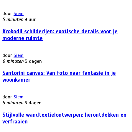
door
Siem
5 minuten
9 uur
Krokodil schilderijen: exotische details voor je
moderne ruimte
door
Siem
6 minuten
3 dagen
Santorini canvas: Van foto naar fantasie in je
woonkamer
door
Siem
5 minuten
6 dagen
Stijlvolle wandtextielontwerpen: herontdekken en
verfraaien