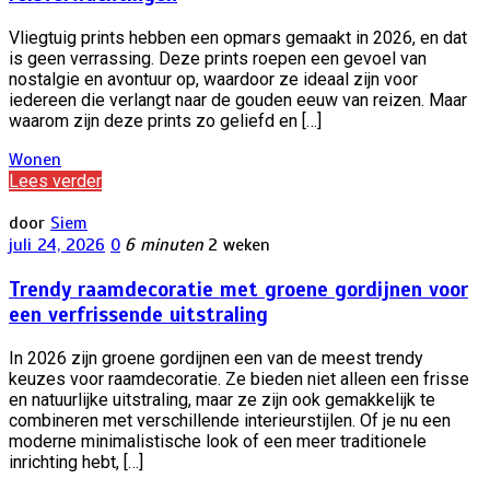
Vliegtuig prints hebben een opmars gemaakt in 2026, en dat
is geen verrassing. Deze prints roepen een gevoel van
nostalgie en avontuur op, waardoor ze ideaal zijn voor
iedereen die verlangt naar de gouden eeuw van reizen. Maar
waarom zijn deze prints zo geliefd en […]
Wonen
Lees verder
door
Siem
juli 24, 2026
0
6 minuten
2 weken
Trendy raamdecoratie met groene gordijnen voor
een verfrissende uitstraling
In 2026 zijn groene gordijnen een van de meest trendy
keuzes voor raamdecoratie. Ze bieden niet alleen een frisse
en natuurlijke uitstraling, maar ze zijn ook gemakkelijk te
combineren met verschillende interieurstijlen. Of je nu een
moderne minimalistische look of een meer traditionele
inrichting hebt, […]