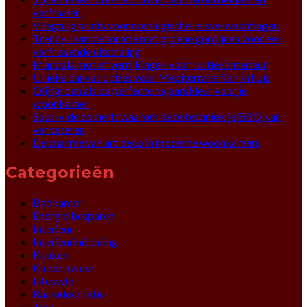
verfraaien
Vliegtuig prints voor nostalgische reisverwachtingen
Trendy raamdecoratie met groene gordijnen voor een
verfrissende uitstraling
Mandala motief verrijkingen voor rustiek interieur
Unieke canvas opties voor Mediterrane flair in huis
Olijfgroen als de perfecte najaarskleur voor je
woonkamer
Sous-vide zomert: waarom deze techniek je BBQ kan
verbeteren
De charme van art deco in moderne woonkamers
Categorieën
Badkamer
Energie besparen
Interieur
Interieurinrichting
Keuken
Kinderkamer
Lifestyle
Raamdecoratie
Tuin