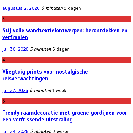
augustus 2, 2026
6 minuten
3 dagen
3
Stijlvolle wandtextielontwerpen: herontdekken en
verfraaien
juli 30, 2026
5 minuten
6 dagen
4
Vliegtuig prints voor nostalgische
reisverwachtingen
juli 27, 2026
6 minuten
1 week
5
Trendy raamdecoratie met groene gordijnen voor
een verfrissende uitstraling
juli 24, 2026
6 minuten
2 weken