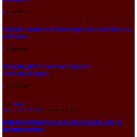
0
6 minuten
Stijlvolle wandtextielontwerpen: herontdekken en
verfraaien
0
5 minuten
Vliegtuig prints voor nostalgische
reisverwachtingen
0
6 minuten
door
Siem
augustus 5, 2026
5 minuten
9 uur
Krokodil schilderijen: exotische details voor je
moderne ruimte