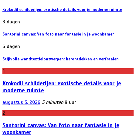
Krokodil schilderijen: exotische details voor je moderne ruimte
3 dagen
Santorini canvas: Van foto naar fantasie in je woonkamer
6 dagen
Stijlvolle wandtextielontwerpen: herontdekken en verfraaien
1
Krokodil schilderijen: exotische details voor je
moderne ruimte
augustus 5, 2026
5 minuten
9 uur
2
Santorini canvas: Van foto naar fantasie in je
woonkamer