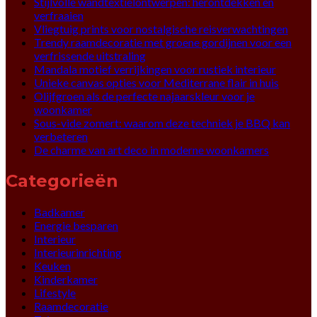
Stijlvolle wandtextielontwerpen: herontdekken en
verfraaien
Vliegtuig prints voor nostalgische reisverwachtingen
Trendy raamdecoratie met groene gordijnen voor een
verfrissende uitstraling
Mandala motief verrijkingen voor rustiek interieur
Unieke canvas opties voor Mediterrane flair in huis
Olijfgroen als de perfecte najaarskleur voor je
woonkamer
Sous-vide zomert: waarom deze techniek je BBQ kan
verbeteren
De charme van art deco in moderne woonkamers
Categorieën
Badkamer
Energie besparen
Interieur
Interieurinrichting
Keuken
Kinderkamer
Lifestyle
Raamdecoratie