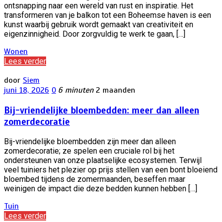
ontsnapping naar een wereld van rust en inspiratie. Het
transformeren van je balkon tot een Boheemse haven is een
kunst waarbij gebruik wordt gemaakt van creativiteit en
eigenzinnigheid. Door zorgvuldig te werk te gaan, […]
Wonen
Lees verder
door
Siem
juni 18, 2026
0
6 minuten
2 maanden
Bij-vriendelijke bloembedden: meer dan alleen
zomerdecoratie
Bij-vriendelijke bloembedden zijn meer dan alleen
zomerdecoratie; ze spelen een cruciale rol bij het
ondersteunen van onze plaatselijke ecosystemen. Terwijl
veel tuiniers het plezier op prijs stellen van een bont bloeiend
bloembed tijdens de zomermaanden, beseffen maar
weinigen de impact die deze bedden kunnen hebben […]
Tuin
Lees verder