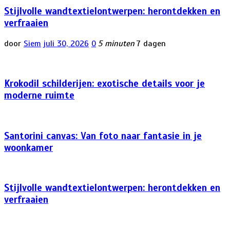
Stijlvolle wandtextielontwerpen: herontdekken en
verfraaien
door
Siem
juli 30, 2026
0
5 minuten
7 dagen
Krokodil schilderijen: exotische details voor je
moderne ruimte
Santorini canvas: Van foto naar fantasie in je
woonkamer
Stijlvolle wandtextielontwerpen: herontdekken en
verfraaien