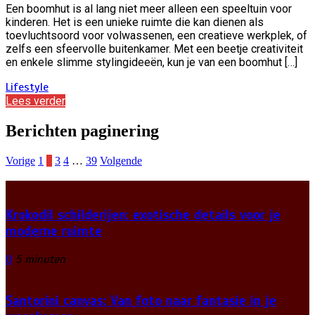
Een boomhut is al lang niet meer alleen een speeltuin voor
kinderen. Het is een unieke ruimte die kan dienen als
toevluchtsoord voor volwassenen, een creatieve werkplek, of
zelfs een sfeervolle buitenkamer. Met een beetje creativiteit
en enkele slimme stylingideeën, kun je van een boomhut […]
Lifestyle
Lees verder
Berichten paginering
Vorige
1
2
3
4
…
39
Volgende
Krokodil schilderijen: exotische details voor je
moderne ruimte
0
5 minuten
Santorini canvas: Van foto naar fantasie in je