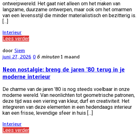
ontwerpwereld. Het gaat niet alleen om het maken van
langzame, duurzame ontwerpen, maar ook om het omarmen
van een levensstijl die minder materialistisch en bezitterig is.
[…]
Interieur
Lees verder
door
Siem
juni 27, 2026
0
6 minuten
1 maand
Neon nostalgie: breng de jaren ’80 terug in je
moderne interieur
De charme van de jaren ’80 is nog steeds voelbaar in onze
moderne wereld. Van neonlichten tot geometrische patronen,
deze tijd was een viering van kleur, durf en creativiteit. Het
integreren van deze elementen in een hedendaags interieur
kan een frisse, levendige sfeer in huis […]
Interieur
Lees verder