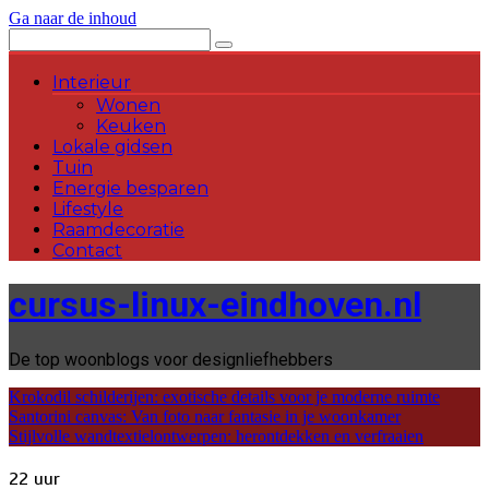
Ga naar de inhoud
Interieur
Wonen
Keuken
Lokale gidsen
Tuin
Energie besparen
Lifestyle
Raamdecoratie
Contact
cursus-linux-eindhoven.nl
De top woonblogs voor designliefhebbers
Krokodil schilderijen: exotische details voor je moderne ruimte
Santorini canvas: Van foto naar fantasie in je woonkamer
Stijlvolle wandtextielontwerpen: herontdekken en verfraaien
22 uur