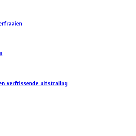
erfraaien
n
n verfrissende uitstraling