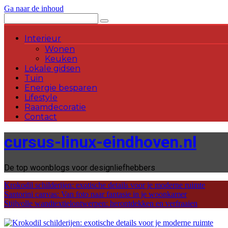
Ga naar de inhoud
Interieur
Wonen
Keuken
Lokale gidsen
Tuin
Energie besparen
Lifestyle
Raamdecoratie
Contact
cursus-linux-eindhoven.nl
De top woonblogs voor designliefhebbers
Krokodil schilderijen: exotische details voor je moderne ruimte
Santorini canvas: Van foto naar fantasie in je woonkamer
Stijlvolle wandtextielontwerpen: herontdekken en verfraaien