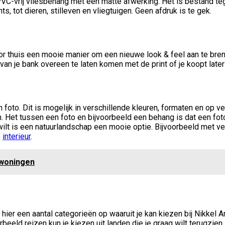
PVC-vrij vliesbehang met een matte afwerking. Het is bestand te
nts, tot dieren, stilleven en vliegtuigen. Geen afdruk is te gek.
r thuis een mooie manier om een nieuwe look & feel aan te brenge
ur van je bank overeen te laten komen met de print of je koopt la
 foto. Dit is mogelijk in verschillende kleuren, formaten en op v
n. Het tussen een foto en bijvoorbeeld een behang is dat een foto
n wilt is een natuurlandschap een mooie optie. Bijvoorbeeld met 
e
interieur
.
ftwoningen
er een aantal categorieën op waaruit je kan kiezen bij Nikkel Ar
rbeeld reizen kun je kiezen uit landen die je graag wilt terugzien.