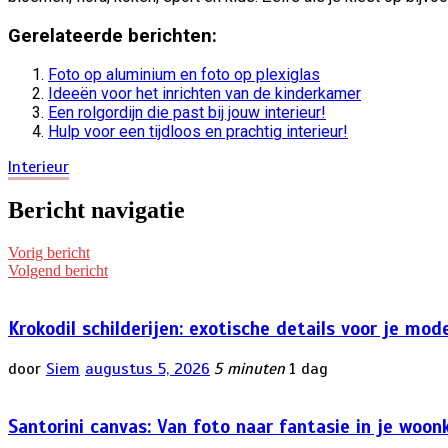
Gerelateerde berichten:
Foto op aluminium en foto op plexiglas
Ideeën voor het inrichten van de kinderkamer
Een rolgordijn die past bij jouw interieur!
Hulp voor een tijdloos en prachtig interieur!
Interieur
Bericht navigatie
Vorig bericht
Volgend bericht
Krokodil schilderijen: exotische details voor je mo
door
Siem
augustus 5, 2026
5 minuten
1 dag
Santorini canvas: Van foto naar fantasie in je woo