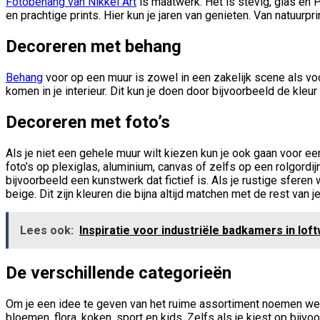
Fotobehang van Nikkel Art
is maatwerk. Het is stevig, glas en 
en prachtige prints. Hier kun je jaren van genieten. Van natuurpri
Decoreren met behang
Behang
voor op een muur is zowel in een zakelijk scene als voo
komen in je interieur. Dit kun je doen door bijvoorbeeld de kle
Decoreren met foto’s
Als je niet een gehele muur wilt kiezen kun je ook gaan voor een
foto’s op plexiglas, aluminium, canvas of zelfs op een rolgordij
bijvoorbeeld een kunstwerk dat fictief is. Als je rustige sfere
beige. Dit zijn kleuren die bijna altijd matchen met de rest van j
Lees ook:
Inspiratie voor industriële badkamers in lo
De verschillende categorieën
Om je een idee te geven van het ruime assortiment noemen we hi
bloemen, flora, koken, sport en kids. Zelfs als je kiest op bijvoo