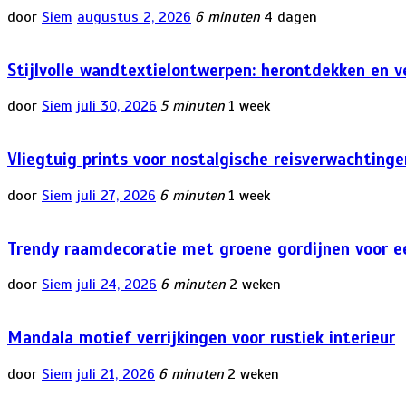
door
Siem
augustus 2, 2026
6 minuten
4 dagen
Stijlvolle wandtextielontwerpen: herontdekken en v
door
Siem
juli 30, 2026
5 minuten
1 week
Vliegtuig prints voor nostalgische reisverwachtinge
door
Siem
juli 27, 2026
6 minuten
1 week
Trendy raamdecoratie met groene gordijnen voor ee
door
Siem
juli 24, 2026
6 minuten
2 weken
Mandala motief verrijkingen voor rustiek interieur
door
Siem
juli 21, 2026
6 minuten
2 weken