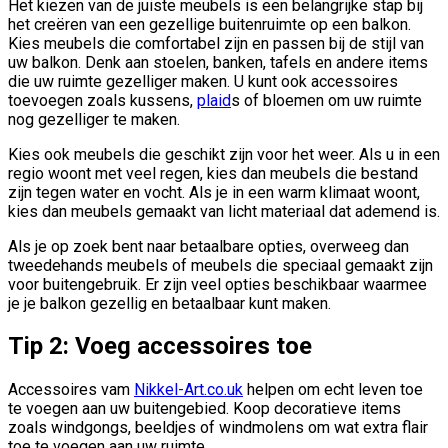
Het kiezen van de juiste meubels is een belangrijke stap bij
het creëren van een gezellige buitenruimte op een balkon.
Kies meubels die comfortabel zijn en passen bij de stijl van
uw balkon. Denk aan stoelen, banken, tafels en andere items
die uw ruimte gezelliger maken. U kunt ook accessoires
toevoegen zoals kussens,
plaid
s of bloemen om uw ruimte
nog gezelliger te maken.
Kies ook meubels die geschikt zijn voor het weer. Als u in een
regio woont met veel regen, kies dan meubels die bestand
zijn tegen water en vocht. Als je in een warm klimaat woont,
kies dan meubels gemaakt van licht materiaal dat ademend is.
Als je op zoek bent naar betaalbare opties, overweeg dan
tweedehands meubels of meubels die speciaal gemaakt zijn
voor buitengebruik. Er zijn veel opties beschikbaar waarmee
je je balkon gezellig en betaalbaar kunt maken.
Tip 2: Voeg accessoires toe
Accessoires vam
Nikkel-Art.co.uk
helpen om echt leven toe
te voegen aan uw buitengebied. Koop decoratieve items
zoals windgongs, beeldjes of windmolens om wat extra flair
toe te voegen aan uw ruimte.