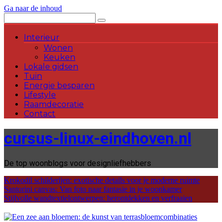
Ga naar de inhoud
Interieur
Wonen
Keuken
Lokale gidsen
Tuin
Energie besparen
Lifestyle
Raamdecoratie
Contact
cursus-linux-eindhoven.nl
De top woonblogs voor designliefhebbers
Krokodil schilderijen: exotische details voor je moderne ruimte
Santorini canvas: Van foto naar fantasie in je woonkamer
Stijlvolle wandtextielontwerpen: herontdekken en verfraaien