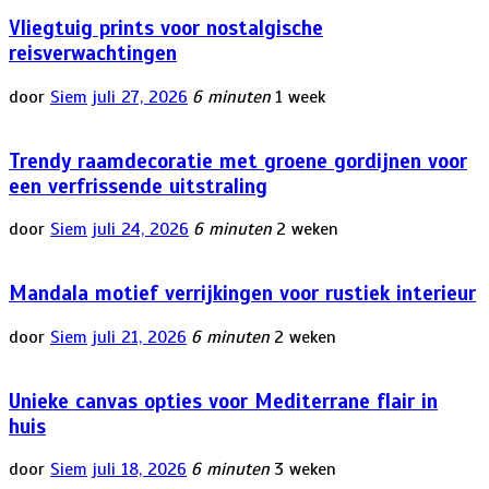
Vliegtuig prints voor nostalgische
reisverwachtingen
door
Siem
juli 27, 2026
6 minuten
1 week
Trendy raamdecoratie met groene gordijnen voor
een verfrissende uitstraling
door
Siem
juli 24, 2026
6 minuten
2 weken
Mandala motief verrijkingen voor rustiek interieur
door
Siem
juli 21, 2026
6 minuten
2 weken
Unieke canvas opties voor Mediterrane flair in
huis
door
Siem
juli 18, 2026
6 minuten
3 weken