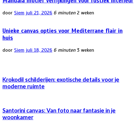
Mandala motief verrijkingen voor rustiek interieur
door
Siem
juli 21, 2026
6 minuten
2 weken
Unieke canvas opties voor Mediterrane flair in
huis
door
Siem
juli 18, 2026
6 minuten
3 weken
Krokodil schilderijen: exotische details voor je
moderne ruimte
Santorini canvas: Van foto naar fantasie in je
woonkamer