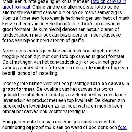
Maak een ruimte gezellig en knus met een
foto op canvas in
groot formaat
. Online vind je de allermooiste foto’s op de
allerbeste kwaliteit canvas die er op de markt aanwezig is.
Kom zelf met een foto waar je herinneringen aan hebt of maak
keuze uit één van de vele thema’s met foto’s op canvas in
groot formaat. Je kunt hierbij denken aan natuur, dieren of
landschappen maar ook aan bijzondere en meer artistieke
foto’s van bijvoorbeeld steden of graffiti.
Neem eens een kijkje online en ontdek hoe uitgebreid de
mogelijkheden zijn met een foto op canvas in groot formaat.
De afmetingen van het canvasdoek zijn er ook in het groot
voor bijvoorbeeld een foto voor in een grote ruimte of op een
bedrijf, school of instelling.
Iedere grote ruimte verdient een prachtige
foto op canvas in
groot formaat
. De kwaliteit van het canvas dat wordt
gebruikt is uitstekend zodat jij verzekerd bent van een lange
levensduur en product met een top kwaliteit. De kleuren zijn
sprekend en levendig en zullen heel wat jaren mooi blijven
omdat het canvas ook vochtbestendig is.
Hang je mooiste foto van een voor jou uniek moment of
herinnering bij jezelf thuis aan de wand of doe eens een
foto