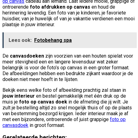
op canvas
cadeau aan iemand. Laat iedere mooie, grappige of
ontroerende
foto afdrukken op canvas
en houd de
herinnering levendig. Een foto van je kinderen, je favoriete
huisdier, van je huwelijk of van je vakantie verdienen een mooi
plaatsje in jouw interieur.
Lees ook:
Fotobehang spa
De
canvasdoeken
zijn voorzien van een houten spielat voor
meer stevigheid een en langere levensduur wat zeker
belangrijk is voor de foto’s op canvas in een groter formaat.
De afbeeldingen hebben een bedrukte zijkant waardoor je de
doeken niet meer hoeft in te lijsten.
Bekijk eens welke foto of afbeelding prachtig zal staan in
jouw interieur
en bestel gemakkelijk met één druk op de
muis je
foto op canvas doek
in de afmeting die jij wilt. Je
zult je bestelling altijd zo snel mogelijk thuis of op de plaats
van bestemming bezorgd krijgen. Ieder interieur maak je af
met een bijzondere, ontroerende of juist grappige
foto op
canvasdoek
in groot formaat.
Gerelateerde berichten: