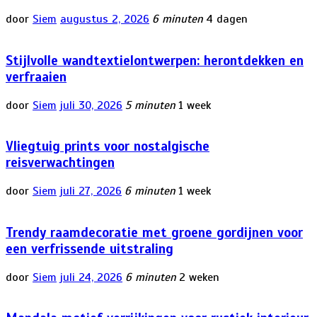
door
Siem
augustus 2, 2026
6 minuten
4 dagen
Stijlvolle wandtextielontwerpen: herontdekken en
verfraaien
door
Siem
juli 30, 2026
5 minuten
1 week
Vliegtuig prints voor nostalgische
reisverwachtingen
door
Siem
juli 27, 2026
6 minuten
1 week
Trendy raamdecoratie met groene gordijnen voor
een verfrissende uitstraling
door
Siem
juli 24, 2026
6 minuten
2 weken