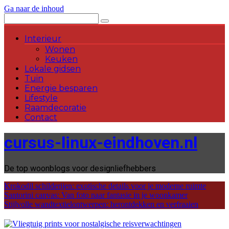
Ga naar de inhoud
Interieur
Wonen
Keuken
Lokale gidsen
Tuin
Energie besparen
Lifestyle
Raamdecoratie
Contact
cursus-linux-eindhoven.nl
De top woonblogs voor designliefhebbers
Krokodil schilderijen: exotische details voor je moderne ruimte
Santorini canvas: Van foto naar fantasie in je woonkamer
Stijlvolle wandtextielontwerpen: herontdekken en verfraaien