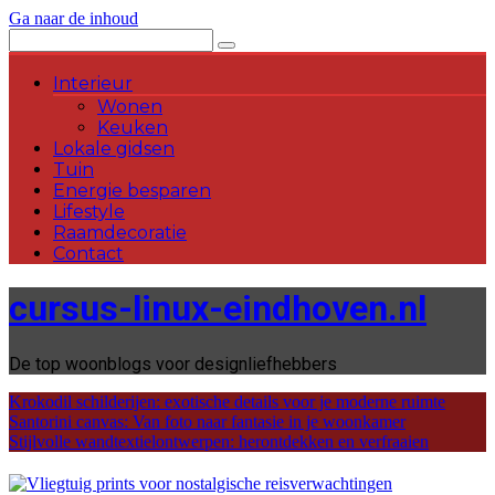
Ga naar de inhoud
Interieur
Wonen
Keuken
Lokale gidsen
Tuin
Energie besparen
Lifestyle
Raamdecoratie
Contact
cursus-linux-eindhoven.nl
De top woonblogs voor designliefhebbers
Krokodil schilderijen: exotische details voor je moderne ruimte
Santorini canvas: Van foto naar fantasie in je woonkamer
Stijlvolle wandtextielontwerpen: herontdekken en verfraaien