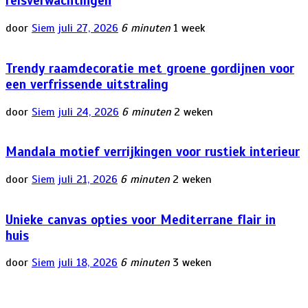
reisverwachtingen
door
Siem
juli 27, 2026
6 minuten
1 week
Trendy raamdecoratie met groene gordijnen voor
een verfrissende uitstraling
door
Siem
juli 24, 2026
6 minuten
2 weken
Mandala motief verrijkingen voor rustiek interieur
door
Siem
juli 21, 2026
6 minuten
2 weken
Unieke canvas opties voor Mediterrane flair in
huis
door
Siem
juli 18, 2026
6 minuten
3 weken